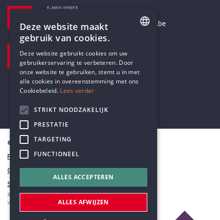
E-MAILADRES
secretariaat@humanistischverbond.be
Deze website maakt
gebruik van cookies.
BEZOEKADRES
ENGLISH
Deze website gebruikt cookies om uw
Pottenbrug 4
gebruikerservaring te verbeteren. Door
DUTCH
Antwerpen, 2000
onze website te gebruiken, stemt u in met
alle cookies in overeenstemming met ons
Cookiebeleid.
Lees verder
STRIKT NOODZAKELIJK
PRESTATIE
TARGETING
© Humanistisch Verbond 2026
FUNCTIONEEL
Privacy
Cookiestatement
ALLES ACCEPTEREN
Sitemap
#codedwithlove by
Codelines
ALLES AFWIJZEN
webapplicaties
,
mobiele apps
&
maatwerk websites