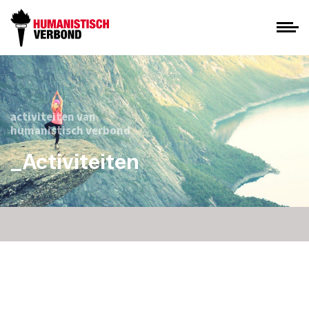
activiteiten van
humanistisch verbond
_Activiteiten