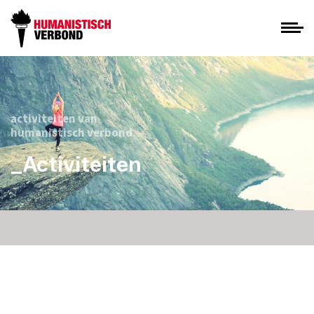
activiteiten van
humanistisch verbond
_Activiteiten