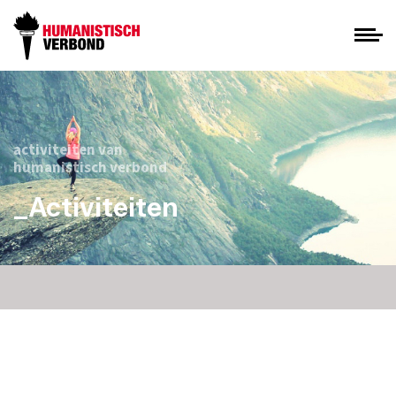
activiteiten van
humanistisch verbond
_Activiteiten