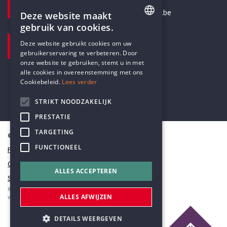
secretariaat@humanistischverbond.be
Deze website maakt
gebruik van cookies.
BEZOEKADRES
ENGLISH
Deze website gebruikt cookies om uw
Pottenbrug 4
gebruikerservaring te verbeteren. Door
DUTCH
Antwerpen, 2000
onze website te gebruiken, stemt u in met
alle cookies in overeenstemming met ons
Cookiebeleid.
Lees verder
STRIKT NOODZAKELIJK
PRESTATIE
TARGETING
© Humanistisch Verbond 2026
FUNCTIONEEL
Privacy
Cookiestatement
ALLES ACCEPTEREN
Sitemap
#codedwithlove by
Codelines
ALLES AFWIJZEN
webapplicaties
,
mobiele apps
&
maatwerk websites
DETAILS WEERGEVEN