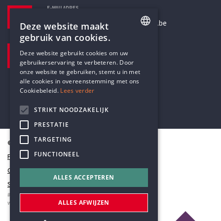
E-MAILADRES
secretariaat@humanistischverbond.be
Deze website maakt
gebruik van cookies.
BEZOEKADRES
ENGLISH
Deze website gebruikt cookies om uw
Pottenbrug 4
gebruikerservaring te verbeteren. Door
DUTCH
Antwerpen, 2000
onze website te gebruiken, stemt u in met
alle cookies in overeenstemming met ons
Cookiebeleid.
Lees verder
STRIKT NOODZAKELIJK
PRESTATIE
TARGETING
© Humanistisch Verbond 2026
FUNCTIONEEL
Privacy
Cookiestatement
ALLES ACCEPTEREN
Sitemap
#codedwithlove by
Codelines
ALLES AFWIJZEN
webapplicaties
,
mobiele apps
&
maatwerk websites