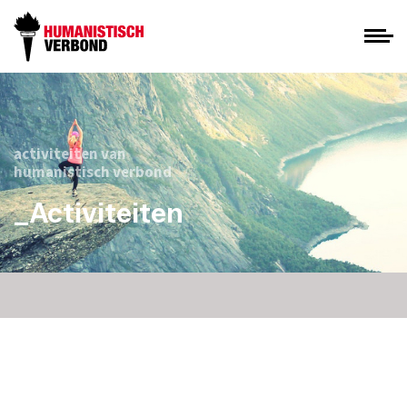
activiteiten van
humanistisch verbond
_Activiteiten