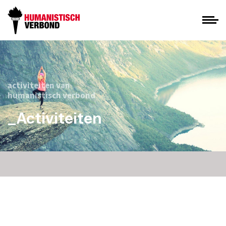
activiteiten van
humanistisch verbond
_Activiteiten