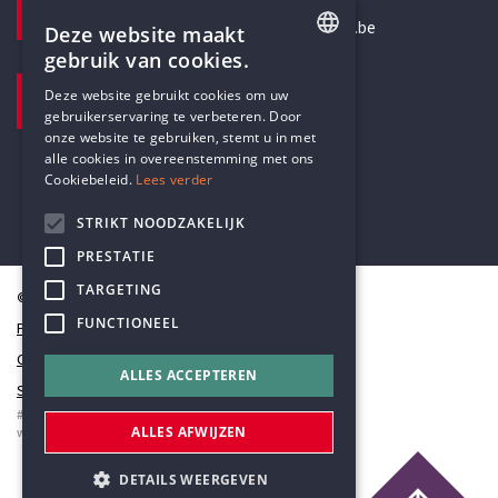
secretariaat@humanistischverbond.be
Deze website maakt
gebruik van cookies.
BEZOEKADRES
ENGLISH
Deze website gebruikt cookies om uw
Pottenbrug 4
gebruikerservaring te verbeteren. Door
DUTCH
Antwerpen, 2000
onze website te gebruiken, stemt u in met
alle cookies in overeenstemming met ons
Cookiebeleid.
Lees verder
STRIKT NOODZAKELIJK
PRESTATIE
TARGETING
© Humanistisch Verbond 2026
FUNCTIONEEL
Privacy
Cookiestatement
ALLES ACCEPTEREN
Sitemap
#codedwithlove by
Codelines
ALLES AFWIJZEN
webapplicaties
,
mobiele apps
&
maatwerk websites
DETAILS WEERGEVEN