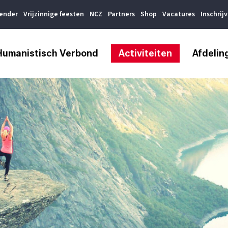
lender
Vrijzinnige feesten
NCZ
Partners
Shop
Vacatures
Inschrij
Humanistisch Verbond
Activiteiten
Afdelin