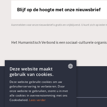
Blijf op de hoogte met onze nieuwsbrief
Aanmelden voor onze nieuwsbrief is gratis en vrijblijvend. U kunt zich op ied
Het Humanistisch Verbond is een sociaal-culturele organi
Deze website maakt
gebruik van cookies.
ENGLISH
Deze website gebruikt cookies om uw
gebruikerservaring te verbeteren. Door
DUTCH
onze website te gebruiken, stemt u in met
Contactgegevens
alle cookies in overeenstemming met ons
Cookiebeleid.
Lees verder