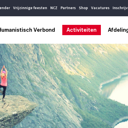
lender
Vrijzinnige feesten
NCZ
Partners
Shop
Vacatures
Inschrij
Humanistisch Verbond
Activiteiten
Afdelin