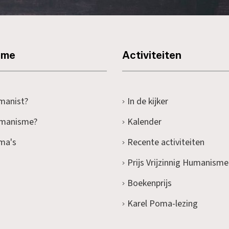
sme
Activiteiten
manist?
In de kijker
umanisme?
Kalender
ma's
Recente activiteiten
Prijs Vrijzinnig Humanisme
Boekenprijs
Karel Poma-lezing