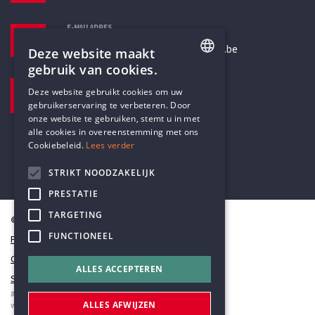
E-MAILADRES
secretariaat@humanistischverbond.be
Deze website maakt
gebruik van cookies.
BEZOEKADRES
ENGLISH
Deze website gebruikt cookies om uw
Pottenbrug 4
gebruikerservaring te verbeteren. Door
DUTCH
Antwerpen, 2000
onze website te gebruiken, stemt u in met
alle cookies in overeenstemming met ons
Cookiebeleid.
Lees verder
STRIKT NOODZAKELIJK
PRESTATIE
TARGETING
© Humanistisch Verbond 2026
FUNCTIONEEL
Privacy
Cookiestatement
ALLES ACCEPTEREN
Sitemap
#codedwithlove by
Codelines
ALLES AFWIJZEN
webapplicaties
,
mobiele apps
&
maatwerk websites