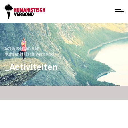
activiteiten van
humanistisch verbond
_Activiteiten