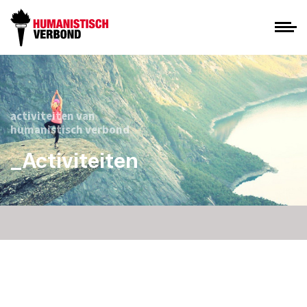
activiteiten van
humanistisch verbond
_Activiteiten