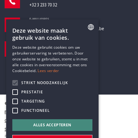
+32 3 233 70 32
E-MAILADRES
secretariaat@humanistischverbond.be
Deze website maakt
gebruik van cookies.
BEZOEKADRES
ENGLISH
Deze website gebruikt cookies om uw
Pottenbrug 4
gebruikerservaring te verbeteren. Door
DUTCH
Antwerpen, 2000
onze website te gebruiken, stemt u in met
alle cookies in overeenstemming met ons
Cookiebeleid.
Lees verder
STRIKT NOODZAKELIJK
PRESTATIE
TARGETING
© Humanistisch Verbond 2026
FUNCTIONEEL
Privacy
Cookiestatement
ALLES ACCEPTEREN
Sitemap
#codedwithlove by
Codelines