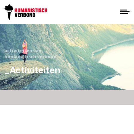
activiteiten van
humanistisch verbond
_Activiteiten