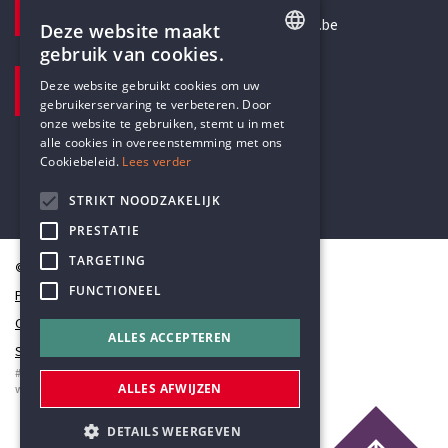
secretariaat@humanistischverbond.be
Deze website maakt
gebruik van cookies.
BEZOEKADRES
ENGLISH
Deze website gebruikt cookies om uw
Pottenbrug 4
gebruikerservaring te verbeteren. Door
DUTCH
Antwerpen, 2000
onze website te gebruiken, stemt u in met
alle cookies in overeenstemming met ons
Cookiebeleid.
Lees verder
STRIKT NOODZAKELIJK
PRESTATIE
TARGETING
© Humanistisch Verbond 2026
FUNCTIONEEL
Privacy
Cookiestatement
ALLES ACCEPTEREN
Sitemap
#codedwithlove by
Codelines
ALLES AFWIJZEN
webapplicaties
,
mobiele apps
&
maatwerk websites
DETAILS WEERGEVEN