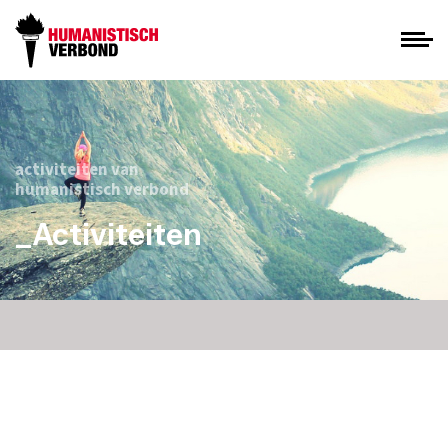
activiteiten van
humanistisch verbond
_Activiteiten