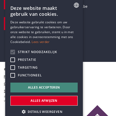
secretariaat@humanistischverbond.be
Deze website maakt
gebruik van cookies.
BEZOEKADRES
ENGLISH
Deze website gebruikt cookies om uw
Pottenbrug 4
gebruikerservaring te verbeteren. Door
DUTCH
Antwerpen, 2000
onze website te gebruiken, stemt u in met
alle cookies in overeenstemming met ons
Cookiebeleid.
Lees verder
STRIKT NOODZAKELIJK
PRESTATIE
TARGETING
© Humanistisch Verbond 2026
FUNCTIONEEL
Privacy
Cookiestatement
ALLES ACCEPTEREN
Sitemap
#codedwithlove by
Codelines
ALLES AFWIJZEN
webapplicaties
,
mobiele apps
&
maatwerk websites
DETAILS WEERGEVEN