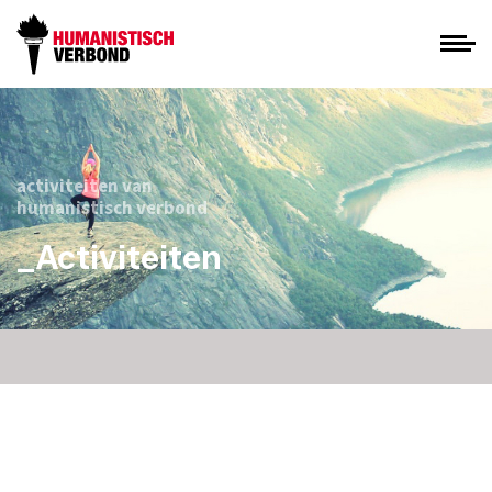
activiteiten van
humanistisch verbond
_Activiteiten