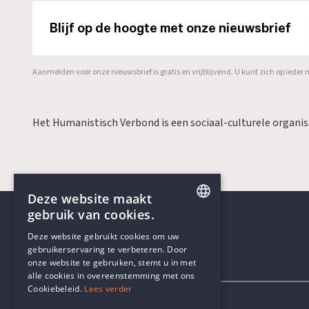
Blijf op de hoogte met onze nieuwsbrief
Aanmelden voor onze nieuwsbrief is gratis en vrijblijvend. U kunt zich op ied
Het Humanistisch Verbond is een sociaal-culturele organi
Deze website maakt
gebruik van cookies.
ENGLISH
Deze website gebruikt cookies om uw
gebruikerservaring te verbeteren. Door
DUTCH
onze website te gebruiken, stemt u in met
Contactgegevens
alle cookies in overeenstemming met ons
Cookiebeleid.
Lees verder