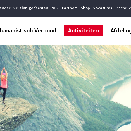
lender
Vrijzinnige feesten
NCZ
Partners
Shop
Vacatures
Inschrij
Humanistisch Verbond
Activiteiten
Afdelin