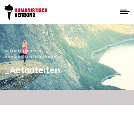
activiteiten van
humanistisch verbond
_Activiteiten