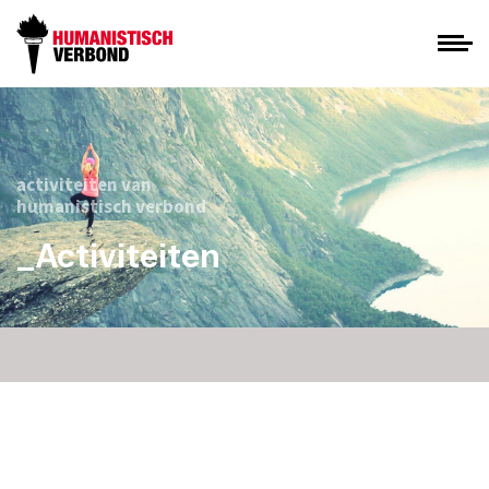
activiteiten van
humanistisch verbond
_Activiteiten