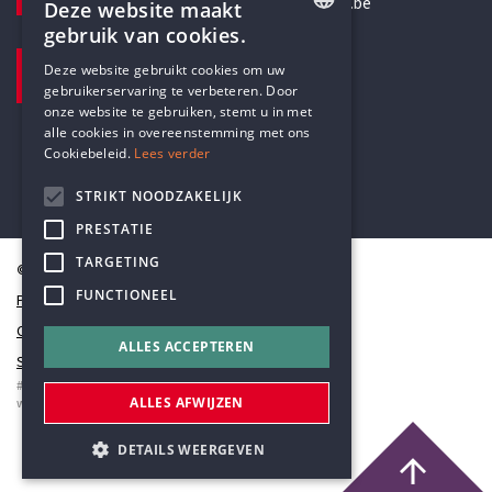
secretariaat@humanistischverbond.be
Deze website maakt
gebruik van cookies.
BEZOEKADRES
ENGLISH
Deze website gebruikt cookies om uw
Pottenbrug 4
gebruikerservaring te verbeteren. Door
DUTCH
Antwerpen, 2000
onze website te gebruiken, stemt u in met
alle cookies in overeenstemming met ons
Cookiebeleid.
Lees verder
STRIKT NOODZAKELIJK
PRESTATIE
TARGETING
© Humanistisch Verbond 2026
FUNCTIONEEL
Privacy
Cookiestatement
ALLES ACCEPTEREN
Sitemap
#codedwithlove by
Codelines
ALLES AFWIJZEN
webapplicaties
,
mobiele apps
&
maatwerk websites
DETAILS WEERGEVEN