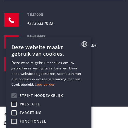
TELEFOON
+32 3 233 70 32
E-MAILADRES
secretariaat@humanistischverbond.be
Deze website maakt
gebruik van cookies.
BEZOEKADRES
ENGLISH
Deze website gebruikt cookies om uw
Pottenbrug 4
gebruikerservaring te verbeteren. Door
DUTCH
Antwerpen, 2000
onze website te gebruiken, stemt u in met
alle cookies in overeenstemming met ons
Cookiebeleid.
Lees verder
STRIKT NOODZAKELIJK
PRESTATIE
TARGETING
© Humanistisch Verbond 2026
FUNCTIONEEL
Privacy