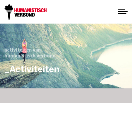
activiteiten van
humanistisch verbond
_Activiteiten