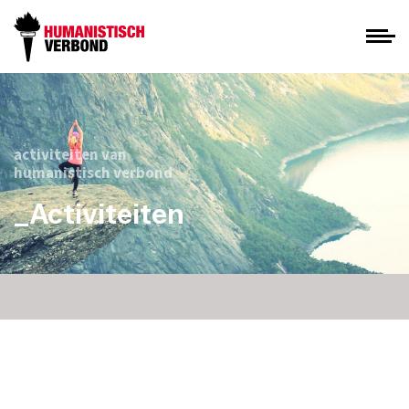
activiteiten van
humanistisch verbond
_Activiteiten