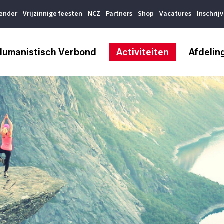
lender
Vrijzinnige feesten
NCZ
Partners
Shop
Vacatures
Inschrij
Humanistisch Verbond
Activiteiten
Afdelin