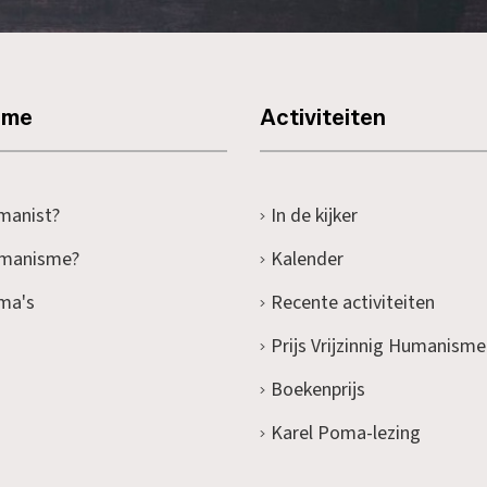
sme
Activiteiten
manist?
In de kijker
umanisme?
Kalender
ma's
Recente activiteiten
Prijs Vrijzinnig Humanisme
Boekenprijs
Karel Poma-lezing