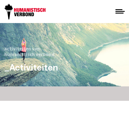
activiteiten van
humanistisch verbond
_Activiteiten