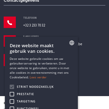
Contactgegevens
TELEFOON
+32 3 233 70 32
E-MAILADRES
secretariaat@humanistischverbond.be
Deze website maakt
gebruik van cookies.
BEZOEKADRES
ENGLISH
Deze website gebruikt cookies om uw
Pottenbrug 4
gebruikerservaring te verbeteren. Door
DUTCH
Antwerpen, 2000
onze website te gebruiken, stemt u in met
alle cookies in overeenstemming met ons
Cookiebeleid.
Lees verder
STRIKT NOODZAKELIJK
PRESTATIE
TARGETING
© Humanistisch Verbond 2026
FUNCTIONEEL