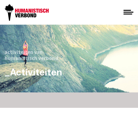
activiteiten van
humanistisch verbond
_Activiteiten