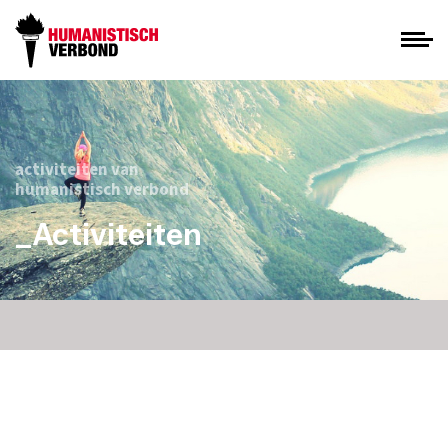
activiteiten van
humanistisch verbond
_Activiteiten