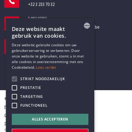
+32 3 233 70 32
E-MAILADRES
secretariaat@humanistischverbond.be
Deze website maakt
gebruik van cookies.
BEZOEKADRES
ENGLISH
Deze website gebruikt cookies om uw
Pottenbrug 4
gebruikerservaring te verbeteren. Door
DUTCH
Antwerpen, 2000
onze website te gebruiken, stemt u in met
alle cookies in overeenstemming met ons
Cookiebeleid.
Lees verder
STRIKT NOODZAKELIJK
PRESTATIE
TARGETING
© Humanistisch Verbond 2026
FUNCTIONEEL
Privacy
Cookiestatement
ALLES ACCEPTEREN
Sitemap
#codedwithlove by
Codelines