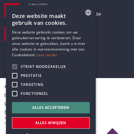
E-MAILADRES
secretariaat@humanistischverbond.be
Deze website maakt
gebruik van cookies.
BEZOEKADRES
ENGLISH
Deze website gebruikt cookies om uw
Pottenbrug 4
gebruikerservaring te verbeteren. Door
DUTCH
Antwerpen, 2000
onze website te gebruiken, stemt u in met
alle cookies in overeenstemming met ons
Cookiebeleid.
Lees verder
STRIKT NOODZAKELIJK
PRESTATIE
TARGETING
© Humanistisch Verbond 2026
FUNCTIONEEL
Privacy
Cookiestatement
ALLES ACCEPTEREN
Sitemap
#codedwithlove by
Codelines
ALLES AFWIJZEN
webapplicaties
,
mobiele apps
&
maatwerk websites