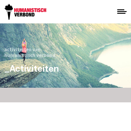
activiteiten van
humanistisch verbond
_Activiteiten