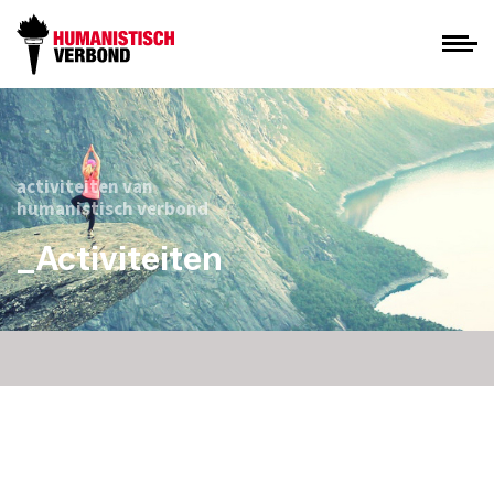
activiteiten van
humanistisch verbond
_Activiteiten