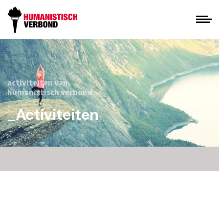
activiteiten van
humanistisch verbond
_Activiteiten