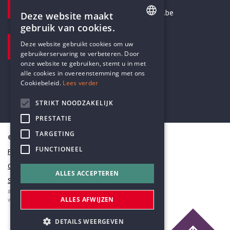
secretariaat@humanistischverbond.be
Deze website maakt
gebruik van cookies.
BEZOEKADRES
ENGLISH
Deze website gebruikt cookies om uw
Pottenbrug 4
gebruikerservaring te verbeteren. Door
DUTCH
Antwerpen, 2000
onze website te gebruiken, stemt u in met
alle cookies in overeenstemming met ons
Cookiebeleid.
Lees verder
STRIKT NOODZAKELIJK
PRESTATIE
TARGETING
© Humanistisch Verbond 2026
FUNCTIONEEL
Privacy
Cookiestatement
ALLES ACCEPTEREN
Sitemap
#codedwithlove by
Codelines
ALLES AFWIJZEN
webapplicaties
,
mobiele apps
&
maatwerk websites
DETAILS WEERGEVEN