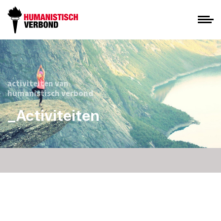
activiteiten van
humanistisch verbond
_Activiteiten