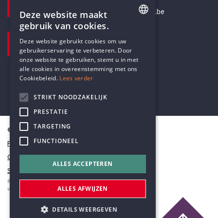
secretariaat@humanistischverbond.be
Deze website maakt
gebruik van cookies.
BEZOEKADRES
ENGLISH
Deze website gebruikt cookies om uw
Pottenbrug 4
gebruikerservaring te verbeteren. Door
DUTCH
Antwerpen, 2000
onze website te gebruiken, stemt u in met
alle cookies in overeenstemming met ons
Cookiebeleid.
Lees verder
STRIKT NOODZAKELIJK
PRESTATIE
TARGETING
© Humanistisch Verbond 2026
FUNCTIONEEL
Privacy
Cookiestatement
ALLES ACCEPTEREN
Sitemap
#codedwithlove by
Codelines
ALLES AFWIJZEN
webapplicaties
,
mobiele apps
&
maatwerk websites
DETAILS WEERGEVEN