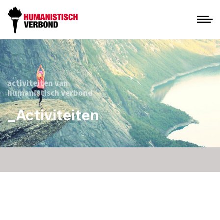
activiteiten van
humanistisch verbond
_Activiteiten