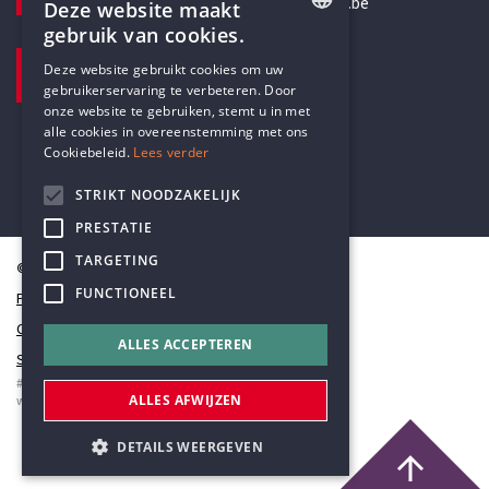
secretariaat@humanistischverbond.be
Deze website maakt
gebruik van cookies.
BEZOEKADRES
ENGLISH
Deze website gebruikt cookies om uw
Pottenbrug 4
gebruikerservaring te verbeteren. Door
DUTCH
Antwerpen, 2000
onze website te gebruiken, stemt u in met
alle cookies in overeenstemming met ons
Cookiebeleid.
Lees verder
STRIKT NOODZAKELIJK
PRESTATIE
TARGETING
© Humanistisch Verbond 2026
FUNCTIONEEL
Privacy
Cookiestatement
ALLES ACCEPTEREN
Sitemap
#codedwithlove by
Codelines
ALLES AFWIJZEN
webapplicaties
,
mobiele apps
&
maatwerk websites
DETAILS WEERGEVEN