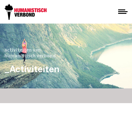
activiteiten van
humanistisch verbond
_Activiteiten