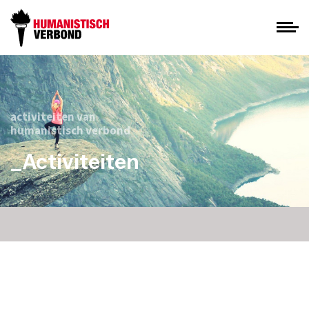
activiteiten van
humanistisch verbond
_Activiteiten