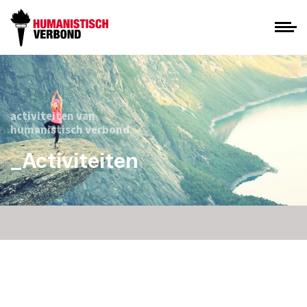
activiteiten van
humanistisch verbond
_Activiteiten