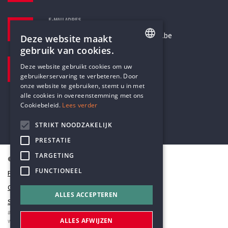
E-MAILADRES
secretariaat@humanistischverbond.be
Deze website maakt
gebruik van cookies.
BEZOEKADRES
ENGLISH
Deze website gebruikt cookies om uw
Pottenbrug 4
gebruikerservaring te verbeteren. Door
DUTCH
Antwerpen, 2000
onze website te gebruiken, stemt u in met
alle cookies in overeenstemming met ons
Cookiebeleid.
Lees verder
STRIKT NOODZAKELIJK
PRESTATIE
TARGETING
© Humanistisch Verbond 2026
FUNCTIONEEL
Privacy
Cookiestatement
ALLES ACCEPTEREN
Sitemap
#codedwithlove by
Codelines
ALLES AFWIJZEN
webapplicaties
,
mobiele apps
&
maatwerk websites