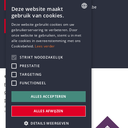
secretariaat@humanistischverbond.be
Deze website maakt
gebruik van cookies.
BEZOEKADRES
ENGLISH
Deze website gebruikt cookies om uw
Pottenbrug 4
gebruikerservaring te verbeteren. Door
DUTCH
Antwerpen, 2000
onze website te gebruiken, stemt u in met
alle cookies in overeenstemming met ons
Cookiebeleid.
Lees verder
STRIKT NOODZAKELIJK
PRESTATIE
TARGETING
© Humanistisch Verbond 2026
FUNCTIONEEL
Privacy
Cookiestatement
ALLES ACCEPTEREN
Sitemap
#codedwithlove by
Codelines
ALLES AFWIJZEN
webapplicaties
,
mobiele apps
&
maatwerk websites
DETAILS WEERGEVEN