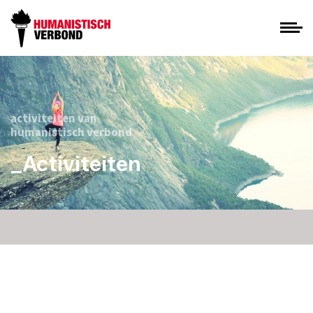
activiteiten van
humanistisch verbond
_Activiteiten