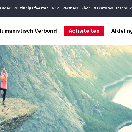
lender
Vrijzinnige feesten
NCZ
Partners
Shop
Vacatures
Inschrij
Humanistisch Verbond
Activiteiten
Afdelin