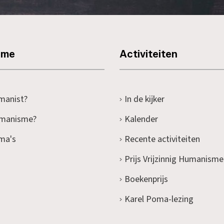
sme
Activiteiten
manist?
In de kijker
umanisme?
Kalender
ma's
Recente activiteiten
Prijs Vrijzinnig Humanisme
Boekenprijs
Karel Poma-lezing