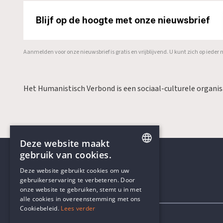
Blijf op de hoogte met onze nieuwsbrief
Aanmelden voor onze nieuwsbrief is gratis en vrijblijvend. U kunt zich op ied
Het Humanistisch Verbond is een sociaal-culturele organi
Deze website maakt
gebruik van cookies.
ENGLISH
Deze website gebruikt cookies om uw
gebruikerservaring te verbeteren. Door
DUTCH
onze website te gebruiken, stemt u in met
Contactgegevens
alle cookies in overeenstemming met ons
Cookiebeleid.
Lees verder