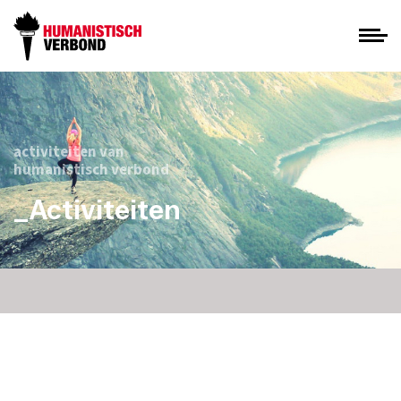
activiteiten van
humanistisch verbond
_Activiteiten