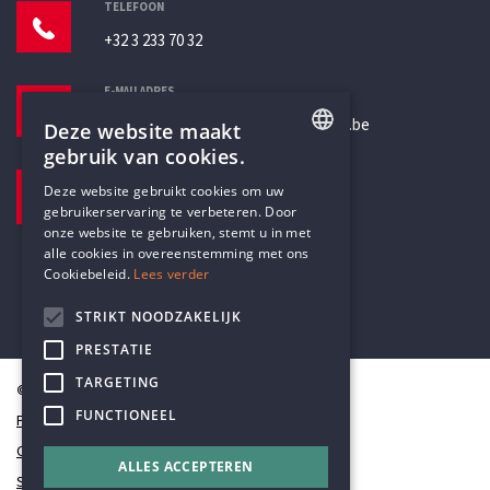
TELEFOON
+32 3 233 70 32
E-MAILADRES
secretariaat@humanistischverbond.be
Deze website maakt
gebruik van cookies.
BEZOEKADRES
ENGLISH
Deze website gebruikt cookies om uw
Pottenbrug 4
gebruikerservaring te verbeteren. Door
DUTCH
Antwerpen, 2000
onze website te gebruiken, stemt u in met
alle cookies in overeenstemming met ons
Cookiebeleid.
Lees verder
STRIKT NOODZAKELIJK
PRESTATIE
TARGETING
© Humanistisch Verbond 2026
FUNCTIONEEL
Privacy
Cookiestatement
ALLES ACCEPTEREN
Sitemap