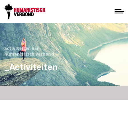
activiteiten van
humanistisch verbond
_Activiteiten