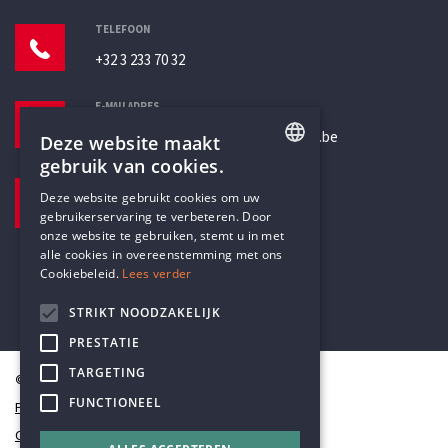
TELEFOON
+32 3 233 70 32
E-MAILADRES
secretariaat@humanistischverbond.be
Deze website maakt
gebruik van cookies.
BEZOEKADRES
ENGLISH
Deze website gebruikt cookies om uw
Pottenbrug 4
gebruikerservaring te verbeteren. Door
DUTCH
Antwerpen, 2000
onze website te gebruiken, stemt u in met
alle cookies in overeenstemming met ons
Cookiebeleid.
Lees verder
STRIKT NOODZAKELIJK
PRESTATIE
TARGETING
© Humanistisch Verbond 2026
FUNCTIONEEL
Privacy
Cookiestatement