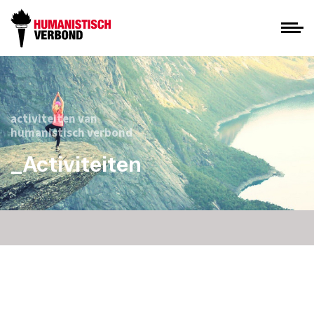
activiteiten van
humanistisch verbond
_Activiteiten