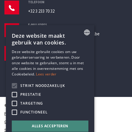
TELEFOON
+32 3 233 70 32
E-MAILADRES
secretariaat@humanistischverbond.be
Deze website maakt
gebruik van cookies.
BEZOEKADRES
ENGLISH
Deze website gebruikt cookies om uw
Pottenbrug 4
gebruikerservaring te verbeteren. Door
DUTCH
Antwerpen, 2000
onze website te gebruiken, stemt u in met
alle cookies in overeenstemming met ons
Cookiebeleid.
Lees verder
STRIKT NOODZAKELIJK
PRESTATIE
TARGETING
© Humanistisch Verbond 2026
FUNCTIONEEL
Privacy
Cookiestatement
ALLES ACCEPTEREN
Sitemap