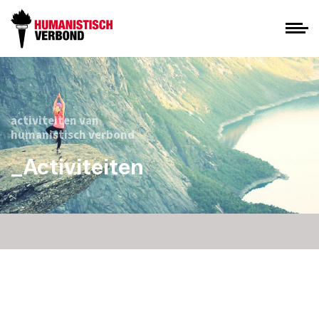
activiteiten van
humanistisch verbond
_Activiteiten