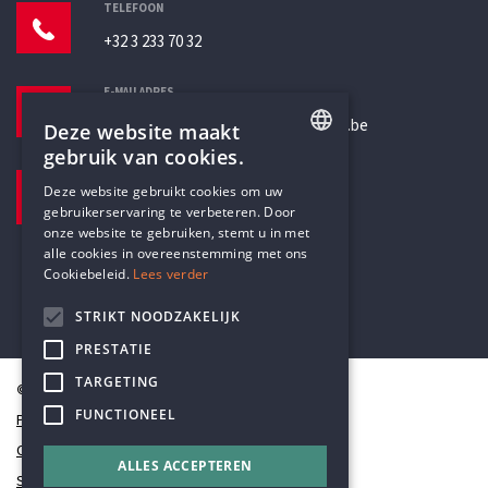
TELEFOON
+32 3 233 70 32
E-MAILADRES
secretariaat@humanistischverbond.be
Deze website maakt
gebruik van cookies.
BEZOEKADRES
ENGLISH
Deze website gebruikt cookies om uw
Pottenbrug 4
gebruikerservaring te verbeteren. Door
DUTCH
Antwerpen, 2000
onze website te gebruiken, stemt u in met
alle cookies in overeenstemming met ons
Cookiebeleid.
Lees verder
STRIKT NOODZAKELIJK
PRESTATIE
TARGETING
© Humanistisch Verbond 2026
FUNCTIONEEL
Privacy
Cookiestatement
ALLES ACCEPTEREN
Sitemap