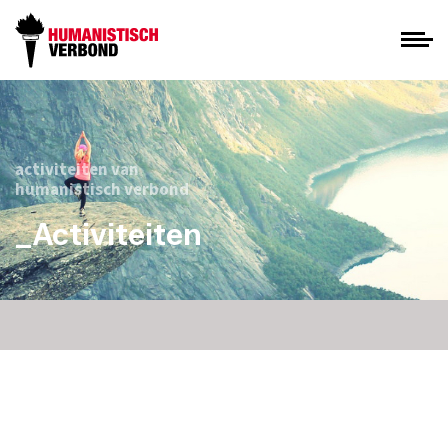
activiteiten van
humanistisch verbond
_Activiteiten