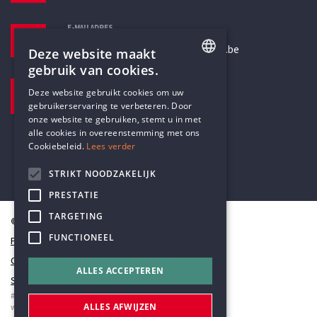
E-MAILADRES
secretariaat@humanistischverbond.be
Deze website maakt
gebruik van cookies.
BEZOEKADRES
ENGLISH
Deze website gebruikt cookies om uw
Pottenbrug 4
gebruikerservaring te verbeteren. Door
DUTCH
Antwerpen, 2000
onze website te gebruiken, stemt u in met
alle cookies in overeenstemming met ons
Cookiebeleid.
Lees verder
STRIKT NOODZAKELIJK
PRESTATIE
TARGETING
© Humanistisch Verbond 2026
FUNCTIONEEL
Privacy
Cookiestatement
ALLES ACCEPTEREN
Sitemap
#codedwithlove by
Codelines
ALLES AFWIJZEN
webapplicaties
,
mobiele apps
&
maatwerk websites