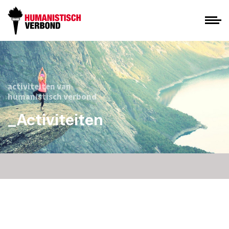
activiteiten van
humanistisch verbond
_Activiteiten