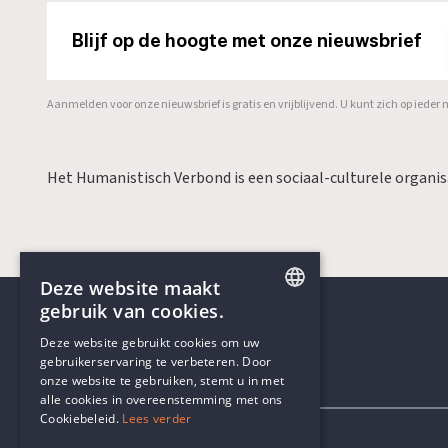
Blijf op de hoogte met onze nieuwsbrief
Aanmelden voor onze nieuwsbrief is gratis en vrijblijvend. U kunt zich op ied
Het Humanistisch Verbond is een sociaal-culturele organi
Deze website maakt
gebruik van cookies.
ENGLISH
Deze website gebruikt cookies om uw
gebruikerservaring te verbeteren. Door
DUTCH
onze website te gebruiken, stemt u in met
Contactgegevens
alle cookies in overeenstemming met ons
Cookiebeleid.
Lees verder