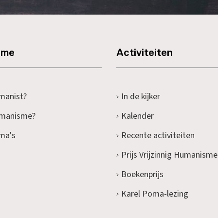
sme
Activiteiten
manist?
In de kijker
umanisme?
Kalender
ma's
Recente activiteiten
Prijs Vrijzinnig Humanisme
Boekenprijs
Karel Poma-lezing