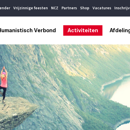
lender
Vrijzinnige feesten
NCZ
Partners
Shop
Vacatures
Inschrij
Humanistisch Verbond
Activiteiten
Afdelin