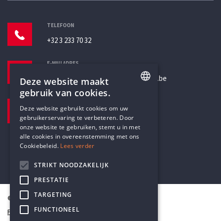
TELEFOON
+32 3 233 70 32
E-MAILADRES
secretariaat@humanistischverbond.be
Deze website maakt
gebruik van cookies.
BEZOEKADRES
ENGLISH
Deze website gebruikt cookies om uw
Pottenbrug 4
gebruikerservaring te verbeteren. Door
DUTCH
Antwerpen, 2000
onze website te gebruiken, stemt u in met
alle cookies in overeenstemming met ons
Cookiebeleid.
Lees verder
STRIKT NOODZAKELIJK
PRESTATIE
TARGETING
© Humanistisch Verbond 2026
FUNCTIONEEL
Privacy