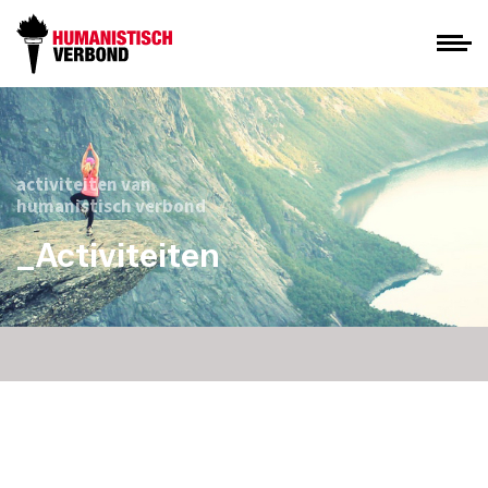
activiteiten van
humanistisch verbond
_Activiteiten