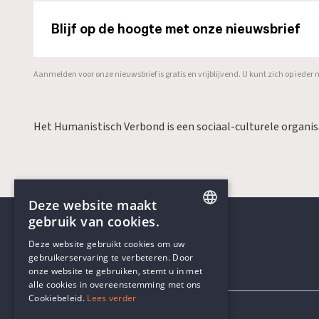
Blijf op de hoogte met onze nieuwsbrief
Aanmelden voor onze nieuwsbrief is gratis en vrijblijvend. U kunt zich op ied
Het Humanistisch Verbond is een sociaal-culturele organi
Deze website maakt
gebruik van cookies.
ENGLISH
Deze website gebruikt cookies om uw
gebruikerservaring te verbeteren. Door
DUTCH
onze website te gebruiken, stemt u in met
Contactgegevens
alle cookies in overeenstemming met ons
Cookiebeleid.
Lees verder