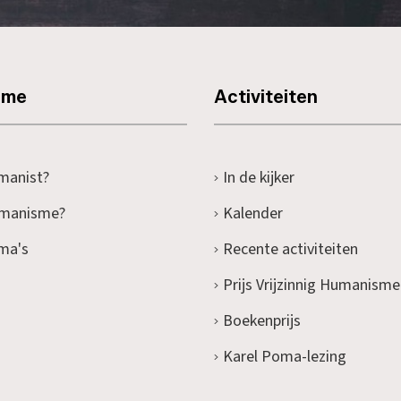
sme
Activiteiten
manist?
In de kijker
umanisme?
Kalender
ma's
Recente activiteiten
Prijs Vrijzinnig Humanisme
Boekenprijs
Karel Poma-lezing