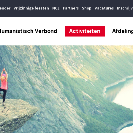
lender
Vrijzinnige feesten
NCZ
Partners
Shop
Vacatures
Inschrij
Humanistisch Verbond
Activiteiten
Afdelin