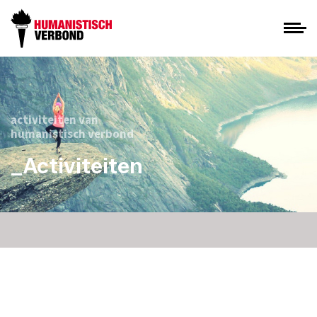
activiteiten van
humanistisch verbond
_Activiteiten