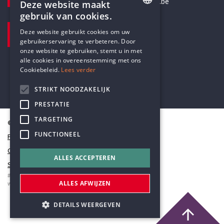
secretariaat@humanistischverbond.be
Deze website maakt
gebruik van cookies.
BEZOEKADRES
ENGLISH
Deze website gebruikt cookies om uw
Pottenbrug 4
gebruikerservaring te verbeteren. Door
DUTCH
Antwerpen, 2000
onze website te gebruiken, stemt u in met
alle cookies in overeenstemming met ons
Cookiebeleid.
Lees verder
STRIKT NOODZAKELIJK
PRESTATIE
TARGETING
© Humanistisch Verbond 2026
FUNCTIONEEL
Privacy
Cookiestatement
ALLES ACCEPTEREN
Sitemap
#codedwithlove by
Codelines
ALLES AFWIJZEN
webapplicaties
,
mobiele apps
&
maatwerk websites
DETAILS WEERGEVEN