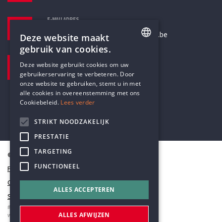
E-MAILADRES
secretariaat@humanistischverbond.be
Deze website maakt
gebruik van cookies.
BEZOEKADRES
ENGLISH
Deze website gebruikt cookies om uw
Pottenbrug 4
gebruikerservaring te verbeteren. Door
DUTCH
Antwerpen, 2000
onze website te gebruiken, stemt u in met
alle cookies in overeenstemming met ons
Cookiebeleid.
Lees verder
STRIKT NOODZAKELIJK
PRESTATIE
TARGETING
© Humanistisch Verbond 2026
FUNCTIONEEL
Privacy
Cookiestatement
ALLES ACCEPTEREN
Sitemap
#codedwithlove by
Codelines
ALLES AFWIJZEN
webapplicaties
,
mobiele apps
&
maatwerk websites