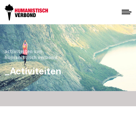
activiteiten van
humanistisch verbond
_Activiteiten