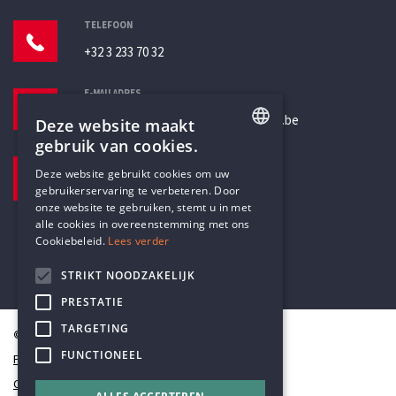
TELEFOON
+32 3 233 70 32
E-MAILADRES
secretariaat@humanistischverbond.be
Deze website maakt
gebruik van cookies.
BEZOEKADRES
ENGLISH
Deze website gebruikt cookies om uw
Pottenbrug 4
gebruikerservaring te verbeteren. Door
DUTCH
Antwerpen, 2000
onze website te gebruiken, stemt u in met
alle cookies in overeenstemming met ons
Cookiebeleid.
Lees verder
STRIKT NOODZAKELIJK
PRESTATIE
TARGETING
© Humanistisch Verbond 2026
FUNCTIONEEL
Privacy
Cookiestatement