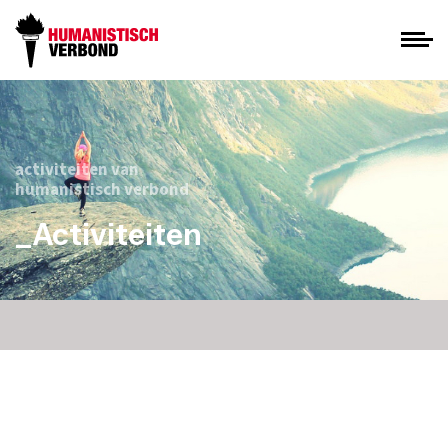
activiteiten van
humanistisch verbond
_Activiteiten