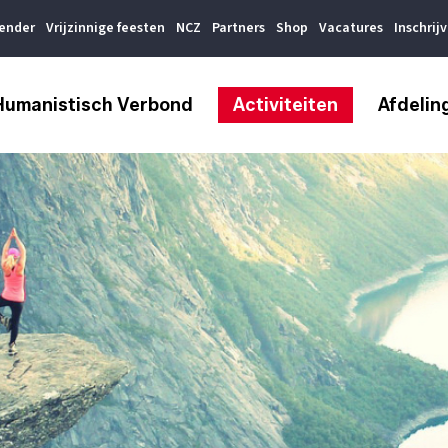
lender
Vrijzinnige feesten
NCZ
Partners
Shop
Vacatures
Inschrij
Humanistisch Verbond
Activiteiten
Afdelin