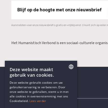
Blijf op de hoogte met onze nieuwsbrief
Aanmelden voor onze nieuwsbrief is gratis en vrijblijvend. U kunt zich op ied
Het Humanistisch Verbond is een sociaal-culturele organi
Deze website maakt
gebruik van cookies.
ENGLISH
Deze website gebruikt cookies om uw
gebruikerservaring te verbeteren. Door
DUTCH
onze website te gebruiken, stemt u in met
Contactgegevens
alle cookies in overeenstemming met ons
Cookiebeleid.
Lees verder