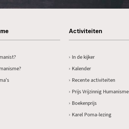
sme
Activiteiten
manist?
In de kijker
umanisme?
Kalender
ma's
Recente activiteiten
Prijs Vrijzinnig Humanisme
Boekenprijs
Karel Poma-lezing