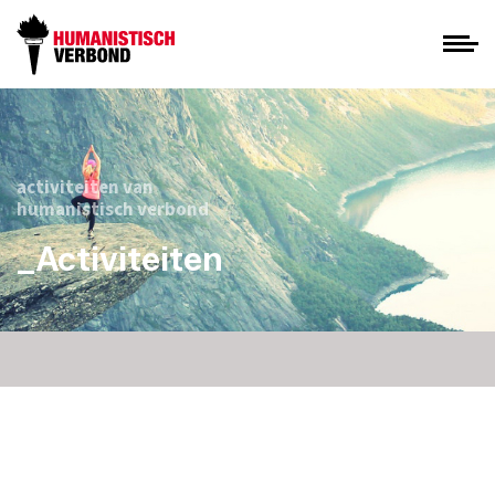
activiteiten van
humanistisch verbond
_Activiteiten