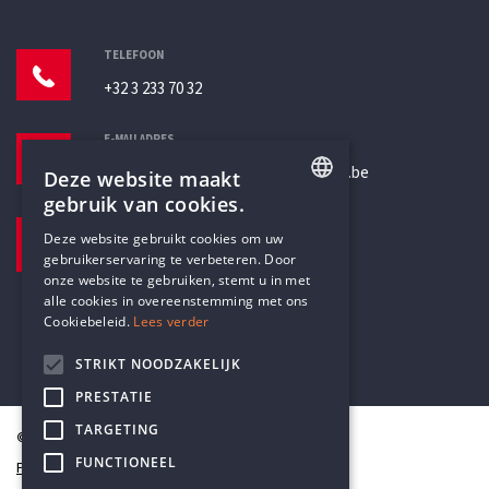
TELEFOON
+32 3 233 70 32
E-MAILADRES
secretariaat@humanistischverbond.be
Deze website maakt
gebruik van cookies.
BEZOEKADRES
ENGLISH
Deze website gebruikt cookies om uw
Pottenbrug 4
gebruikerservaring te verbeteren. Door
DUTCH
Antwerpen, 2000
onze website te gebruiken, stemt u in met
alle cookies in overeenstemming met ons
Cookiebeleid.
Lees verder
STRIKT NOODZAKELIJK
PRESTATIE
TARGETING
© Humanistisch Verbond 2026
FUNCTIONEEL
Privacy