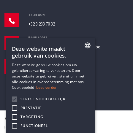
TELEFOON
+32 3 233 70 32
E-MAILADRES
secretariaat@humanistischverbond.be
Deze website maakt
gebruik van cookies.
BEZOEKADRES
ENGLISH
Deze website gebruikt cookies om uw
Pottenbrug 4
gebruikerservaring te verbeteren. Door
DUTCH
Antwerpen, 2000
onze website te gebruiken, stemt u in met
alle cookies in overeenstemming met ons
Cookiebeleid.
Lees verder
STRIKT NOODZAKELIJK
PRESTATIE
TARGETING
© Humanistisch Verbond 2026
FUNCTIONEEL
Privacy