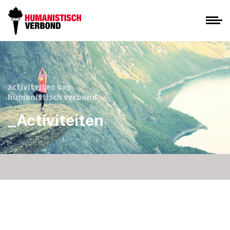
activiteiten van
humanistisch verbond
_Activiteiten