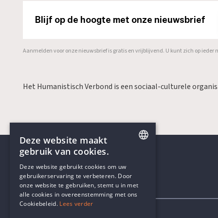
Blijf op de hoogte met onze nieuwsbrief
Aanmelden voor onze nieuwsbrief is gratis en vrijblijvend. U kunt zich op ied
Het Humanistisch Verbond is een sociaal-culturele organi
Deze website maakt
gebruik van cookies.
ENGLISH
Deze website gebruikt cookies om uw
gebruikerservaring te verbeteren. Door
DUTCH
onze website te gebruiken, stemt u in met
Contactgegevens
alle cookies in overeenstemming met ons
Cookiebeleid.
Lees verder