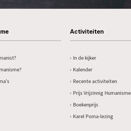
sme
Activiteiten
manist?
In de kijker
umanisme?
Kalender
ma's
Recente activiteiten
Prijs Vrijzinnig Humanisme
Boekenprijs
Karel Poma-lezing