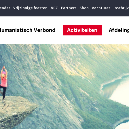
lender
Vrijzinnige feesten
NCZ
Partners
Shop
Vacatures
Inschrij
Humanistisch Verbond
Activiteiten
Afdelin