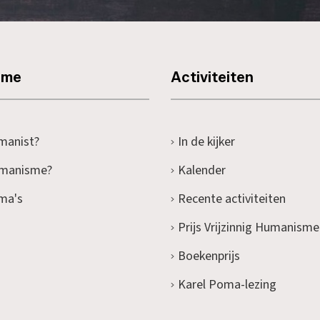
sme
Activiteiten
manist?
In de kijker
umanisme?
Kalender
ma's
Recente activiteiten
Prijs Vrijzinnig Humanisme
Boekenprijs
Karel Poma-lezing