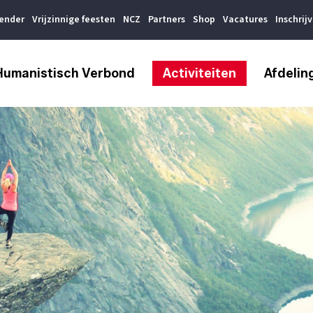
lender
Vrijzinnige feesten
NCZ
Partners
Shop
Vacatures
Inschrij
Humanistisch Verbond
Activiteiten
Afdelin