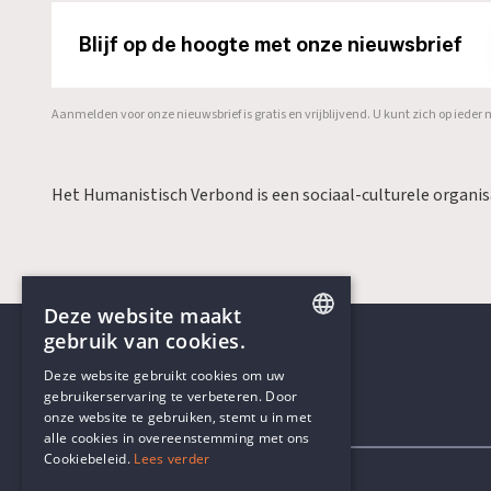
Blijf op de hoogte met onze nieuwsbrief
Aanmelden voor onze nieuwsbrief is gratis en vrijblijvend. U kunt zich op ied
Het Humanistisch Verbond is een sociaal-culturele organi
Deze website maakt
gebruik van cookies.
ENGLISH
Deze website gebruikt cookies om uw
gebruikerservaring te verbeteren. Door
DUTCH
onze website te gebruiken, stemt u in met
Contactgegevens
alle cookies in overeenstemming met ons
Cookiebeleid.
Lees verder