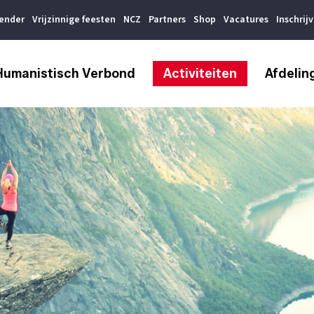
lender
Vrijzinnige feesten
NCZ
Partners
Shop
Vacatures
Inschrij
Humanistisch Verbond
Activiteiten
Afdelin