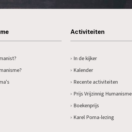
sme
Activiteiten
manist?
In de kijker
umanisme?
Kalender
ma's
Recente activiteiten
Prijs Vrijzinnig Humanisme
Boekenprijs
Karel Poma-lezing