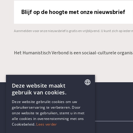
Blijf op de hoogte met onze nieuwsbrief
Aanmelden voor onze nieuwsbrief is gratis en vrijblijvend. U kunt zich op ied
Het Humanistisch Verbond is een sociaal-culturele organi
Deze website maakt
gebruik van cookies.
ENGLISH
Deze website gebruikt cookies om uw
gebruikerservaring te verbeteren. Door
DUTCH
onze website te gebruiken, stemt u in met
Contactgegevens
alle cookies in overeenstemming met ons
Cookiebeleid.
Lees verder