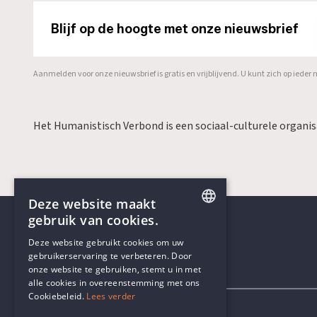
Blijf op de hoogte met onze nieuwsbrief
Aanmelden voor onze nieuwsbrief is gratis en vrijblijvend. U kunt zich op ied
Het Humanistisch Verbond is een sociaal-culturele organi
Deze website maakt
gebruik van cookies.
ENGLISH
Deze website gebruikt cookies om uw
gebruikerservaring te verbeteren. Door
DUTCH
onze website te gebruiken, stemt u in met
Contactgegevens
alle cookies in overeenstemming met ons
Cookiebeleid.
Lees verder