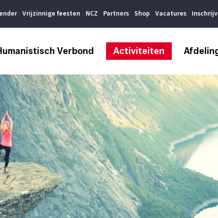
lender
Vrijzinnige feesten
NCZ
Partners
Shop
Vacatures
Inschrij
Humanistisch Verbond
Activiteiten
Afdelin