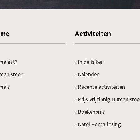
sme
Activiteiten
manist?
In de kijker
umanisme?
Kalender
ma's
Recente activiteiten
Prijs Vrijzinnig Humanisme
Boekenprijs
Karel Poma-lezing